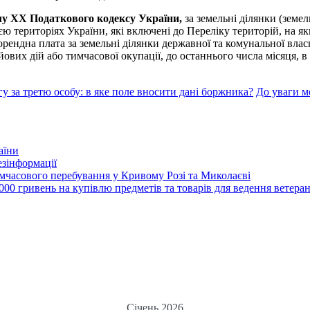
ділу ХХ Податкового кодексу України,
за земельні ділянки (земе
 територіях України, які включені до Переліку територій, на як
рендна плата за земельні ділянки державної та комунальної власно
ових дій або тимчасової окупації, до останнього числа місяця, в
у за третю особу: в яке поле вносити дані боржника?
До уваги м
аїни
зінформації
часового перебування у Кривому Розі та Миколаєві
00 гривень на купівлю предметів та товарів для ведення ветеран
Січень 2026