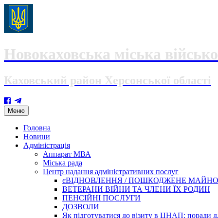
Новокаховська міська військо
Каховський район Херсонської області
Skip
Меню
to
content
Головна
Новини
Адміністрація
Аппарат МВА
Міська рада
Центр надання адміністративних послуг
єВІДНОВЛЕННЯ / ПОШКОДЖЕНЕ МАЙН
ВЕТЕРАНИ ВІЙНИ ТА ЧЛЕНИ ЇХ РОДИН
ПЕНСІЙНІ ПОСЛУГИ
ДОЗВОЛИ
Як підготуватися до візиту в ЦНАП: поради дл