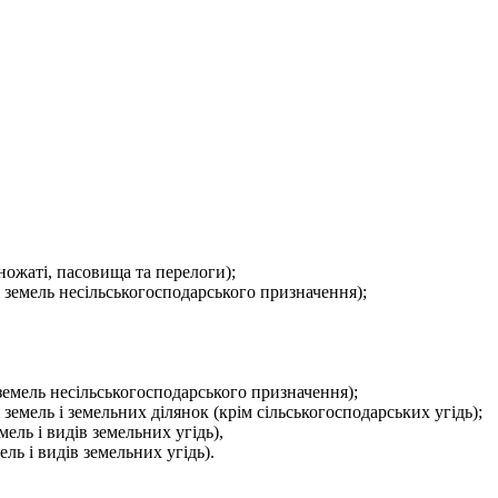
іножаті, пасовища та перелоги);
ля земель несільськогосподарського призначення);
я земель несільськогосподарського призначення);
я земель і земельних ділянок (крім сільськогосподарських угідь);
мель і видів земельних угідь),
ль і видів земельних угідь).