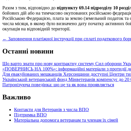
Разом з тим, відповідно до
підпункту 69.14 підрозділу 10 роз
бойових дій або на тимчасово окупованих російською федерацією
Російською Федерацією, плата за землю (земельний податок та о
числа місяця, в якому було визначено дату початку активних бой
окупація на відповідній території.
Post
←
Заповнення платіжної інструкції при сплаті податкового борг
navigation
Останні новини
Що варто знати про нову контрактну систему Сил оборони Укр
«ПОВЕРНИСЬ НА 100%»: інформаційні матеріали з протидії де
Для евакуйованих мешканців Херсонщини доступні Центри тим
Український ветеранський фонд Мінветеранів компенсує до 20 0
Патронізуюча поведінка: що це та як вона проявляється
Важливо
Контакти для Ветеранів з числа ВПО
Підтримка ВПО
Матеріальна допомога ветеранам та членам їх сімей