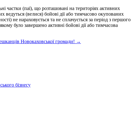
льні частки (паї), що розташовані на територіях активних
их ведуться (велися) бойові дії або тимчасово окупованих
сті) не нараховується та не сплачується за період з першого
 якому було завершено активні бойові дії або тимчасова
ешканців Новокаховської громади!
→
ського бізнесу