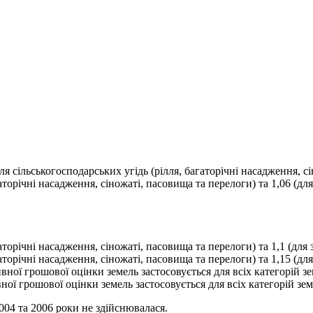
(для сільськогосподарських угідь (рілля, багаторічні насадження, с
агаторічні насадження, сіножаті, пасовища та перелоги) та 1,06 (д
агаторічні насадження, сіножаті, пасовища та перелоги) та 1,1 (дл
гаторічні насадження, сіножаті, пасовища та перелоги) та 1,15 (дл
ивної грошової оцінки земель застосовується для всіх категорій зе
ної грошової оцінки земель застосовується для всіх категорій земе
004 та 2006 роки не здійснювалася.