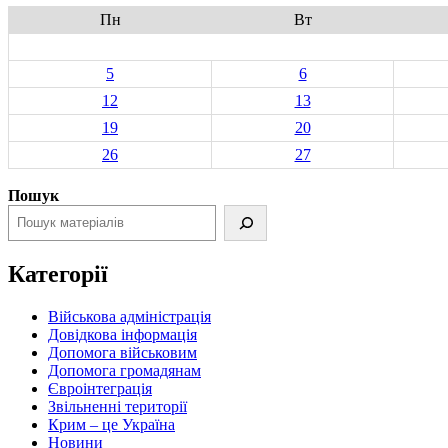
Пн
Вт
5
6
12
13
19
20
26
27
Пошук
Категорії
Військова адміністрація
Довідкова інформація
Допомога військовим
Допомога громадянам
Євроінтеграція
Звільненні території
Крим – це Україна
Новини