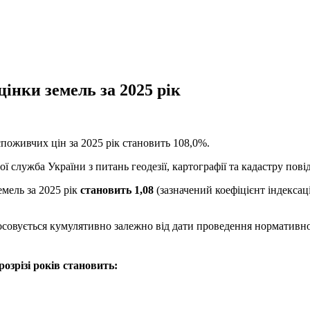
інки земель за 2025 рік
поживчих цін за 2025 рік становить 108,0%.
 служба України з питань геодезії, картографії та кадастру пові
емель за 2025 рік
становить 1,08
(зазначений коефіцієнт індексац
тосовується кумулятивно залежно від дати проведення нормативно
розрізі років становить: