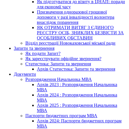
Як підготуватися до візиту в ЦНАП: поради
для економії часу
Призначення одноразової грошової
допомоги у разі інвалідності волонтера
внаслідок поранення
ЯК ОТРИМАТИ ВИТЯГ З ЄДИНОГО
РЕЄСТРУ ОСІБ, ЗНИКЛИХ БЕЗВІСТИ ЗА
ОСОБЛИВИХ ОБСТАВИН
Відділ реєстрації Новокаховської міської ради
Запити та звернення
Як подати Запит?
Як зареєструвати офіційне звернення?
Статистика: Запити та звернення
Архів Статистика: Запити та звернення
Документи
Розпорядження Начальника МВА
Архів 2023 : Розпорядження Начальника
МВА
Архів 2024 : Розпорядження Начальника
МВА
Архів 2025 : Розпорядження Начальника
МВА
Паспорти бюджетних програм МВА
Архів 2024: Паспорти бюджетних програм
МВА