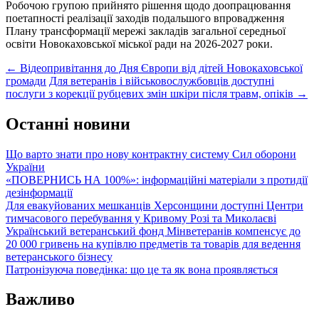
Робочою групою прийнято рішення щодо доопрацювання
поетапності реалізації заходів подальшого впровадження
Плану трансформації мережі закладів загальної середньої
освіти Новокаховської міської ради на 2026-2027 роки.
Post
←
Відеопривітання до Дня Європи від дітей Новокаховської
громади
Для ветеранів і військовослужбовців доступні
navigation
послуги з корекції рубцевих змін шкіри після травм, опіків
→
Останні новини
Що варто знати про нову контрактну систему Сил оборони
України
«ПОВЕРНИСЬ НА 100%»: інформаційні матеріали з протидії
дезінформації
Для евакуйованих мешканців Херсонщини доступні Центри
тимчасового перебування у Кривому Розі та Миколаєві
Український ветеранський фонд Мінветеранів компенсує до
20 000 гривень на купівлю предметів та товарів для ведення
ветеранського бізнесу
Патронізуюча поведінка: що це та як вона проявляється
Важливо