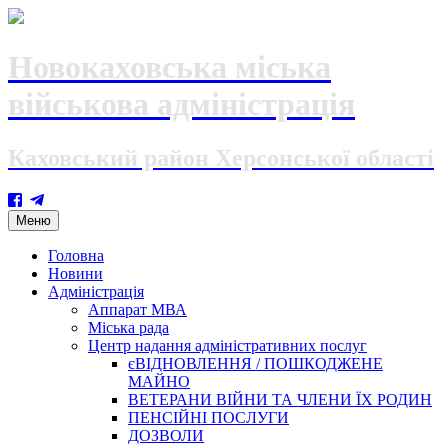
Новокаховська міська
військова адміністрація
Каховський район Херсонської області
Skip
Меню
to
content
Головна
Новини
Адміністрація
Аппарат МВА
Міська рада
Центр надання адміністративних послуг
єВІДНОВЛЕННЯ / ПОШКОДЖЕНЕ
МАЙНО
ВЕТЕРАНИ ВІЙНИ ТА ЧЛЕНИ ЇХ РОДИН
ПЕНСІЙНІ ПОСЛУГИ
ДОЗВОЛИ