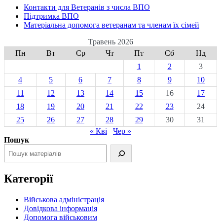
Контакти для Ветеранів з числа ВПО
Підтримка ВПО
Матеріальна допомога ветеранам та членам їх сімей
Травень 2026
Пн
Вт
Ср
Чт
Пт
Сб
Нд
1
2
3
4
5
6
7
8
9
10
11
12
13
14
15
16
17
18
19
20
21
22
23
24
25
26
27
28
29
30
31
« Кві
Чер »
Пошук
Категорії
Військова адміністрація
Довідкова інформація
Допомога військовим