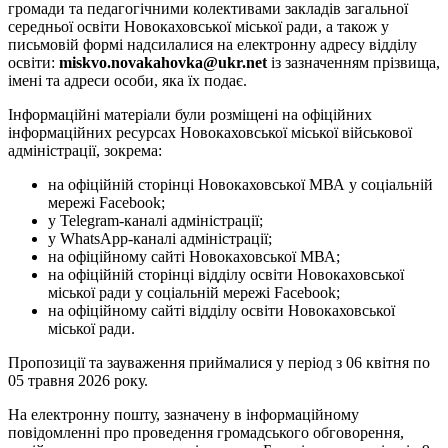
громади та педагогічними колективами закладів загальної
середньої освіти Новокаховської міської ради, а також у
письмовій формі надсилалися на електронну адресу відділу
освіти:
miskvo.novakahovka@ukr.net
із зазначенням прізвища,
імені та адреси особи, яка їх подає.
Інформаційні матеріали були розміщені на офіційних
інформаційних ресурсах Новокаховської міської військової
адміністрації, зокрема:
на офіційній сторінці Новокаховської МВА у соціальній
мережі Facebook;
у Telegram-каналі адміністрації;
у WhatsApp-каналі адміністрації;
на офіційному сайті Новокаховської МВА;
на офіційній сторінці відділу освіти Новокаховської
міської ради у соціальній мережі Facebook;
на офіційному сайті відділу освіти Новокаховської
міської ради.
Пропозиції та зауваження приймалися у період з 06 квітня по
05 травня 2026 року.
На електронну пошту, зазначену в інформаційному
повідомленні про проведення громадського обговорення,