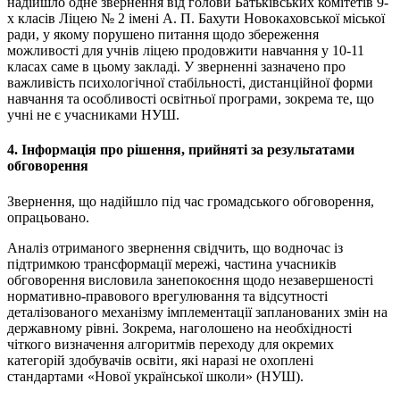
надійшло одне звернення від голови Батьківських комітетів 9-
х класів Ліцею № 2 імені А. П. Бахути Новокаховської міської
ради, у якому порушено питання щодо збереження
можливості для учнів ліцею продовжити навчання у 10-11
класах саме в цьому закладі. У зверненні зазначено про
важливість психологічної стабільності, дистанційної форми
навчання та особливості освітньої програми, зокрема те, що
учні не є учасниками НУШ.
4. Інформація про рішення, прийняті за результатами
обговорення
Звернення, що надійшло під час громадського обговорення,
опрацьовано.
Аналіз отриманого звернення свідчить, що водночас із
підтримкою трансформації мережі, частина учасників
обговорення висловила занепокоєння щодо незавершеності
нормативно-правового врегулювання та відсутності
деталізованого механізму імплементації запланованих змін на
державному рівні. Зокрема, наголошено на необхідності
чіткого визначення алгоритмів переходу для окремих
категорій здобувачів освіти, які наразі не охоплені
стандартами «Нової української школи» (НУШ).