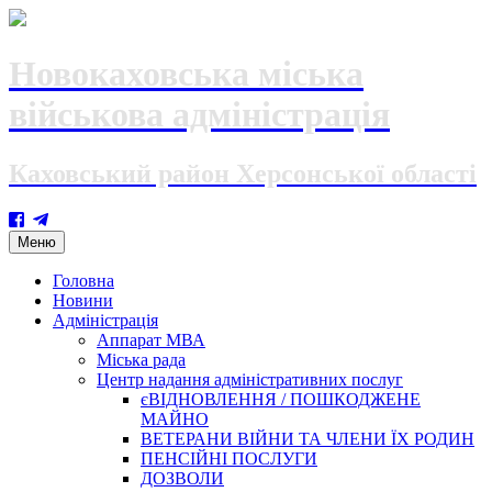
Новокаховська міська
військова адміністрація
Каховський район Херсонської області
Skip
Меню
to
content
Головна
Новини
Адміністрація
Аппарат МВА
Міська рада
Центр надання адміністративних послуг
єВІДНОВЛЕННЯ / ПОШКОДЖЕНЕ
МАЙНО
ВЕТЕРАНИ ВІЙНИ ТА ЧЛЕНИ ЇХ РОДИН
ПЕНСІЙНІ ПОСЛУГИ
ДОЗВОЛИ