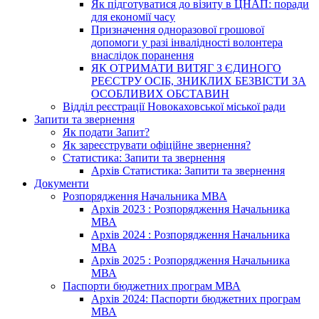
Як підготуватися до візиту в ЦНАП: поради
для економії часу
Призначення одноразової грошової
допомоги у разі інвалідності волонтера
внаслідок поранення
ЯК ОТРИМАТИ ВИТЯГ З ЄДИНОГО
РЕЄСТРУ ОСІБ, ЗНИКЛИХ БЕЗВІСТИ ЗА
ОСОБЛИВИХ ОБСТАВИН
Відділ реєстрації Новокаховської міської ради
Запити та звернення
Як подати Запит?
Як зареєструвати офіційне звернення?
Статистика: Запити та звернення
Архів Статистика: Запити та звернення
Документи
Розпорядження Начальника МВА
Архів 2023 : Розпорядження Начальника
МВА
Архів 2024 : Розпорядження Начальника
МВА
Архів 2025 : Розпорядження Начальника
МВА
Паспорти бюджетних програм МВА
Архів 2024: Паспорти бюджетних програм
МВА