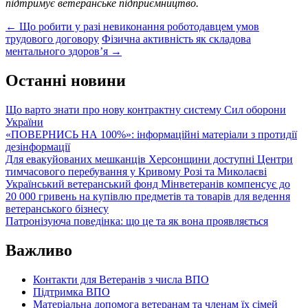
підтримує ветеранське підприємництво.
Post
←
Що робити у разі невиконання роботодавцем умов
трудового договору
Фізична активність як складова
navigation
ментального здоров’я
→
Останні новини
Що варто знати про нову контрактну систему Сил оборони
України
«ПОВЕРНИСЬ НА 100%»: інформаційні матеріали з протидії
дезінформації
Для евакуйованих мешканців Херсонщини доступні Центри
тимчасового перебування у Кривому Розі та Миколаєві
Український ветеранський фонд Мінветеранів компенсує до
20 000 гривень на купівлю предметів та товарів для ведення
ветеранського бізнесу
Патронізуюча поведінка: що це та як вона проявляється
Важливо
Контакти для Ветеранів з числа ВПО
Підтримка ВПО
Матеріальна допомога ветеранам та членам їх сімей