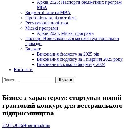
Архів 2025: Паспорти бюджетних програм
МВА
Бюджетні запити МВА
Прозорість та підзвітність
Регуляторна політика
Міські програми
Архів 2025: Міські програми
Паспорт Новокаховської міської територіальної
громади
Бюджет
Виконання бюджету за 2025 рік
Виконання бюджету за І півріччя 2025 року
Виконання міського бюджету 2024
Контакти
Пошук:
Бізнес з характером: стартував новий
грантовий конкурс для ветеранського
підприємництва
22.05.2026
Новини
admin