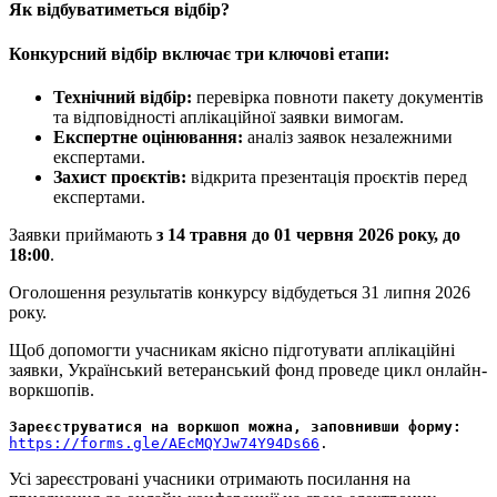
Як відбуватиметься відбір?
Конкурсний відбір включає три ключові етапи:
Технічний відбір:
перевірка повноти пакету документів
та відповідності аплікаційної заявки вимогам.
Експертне оцінювання:
аналіз заявок незалежними
експертами.
Захист проєктів:
відкрита презентація проєктів перед
експертами.
Заявки приймають
з 14 травня до 01 червня 2026 року, до
18:00
.
Оголошення результатів конкурсу відбудеться 31 липня 2026
року.
Щоб допомогти учасникам якісно підготувати аплікаційні
заявки, Український ветеранський фонд проведе цикл онлайн-
воркшопів.
Зареєструватися на воркшоп можна, заповнивши форму:
https://forms.gle/AEcMQYJw74Y94Ds66
.
Усі зареєстровані учасники отримають посилання на