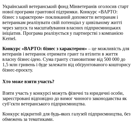
Український ветеранський фонд Мінветеранів оголосив старт
нової програми грантової підтримки. Конкурс «ВАРТО:
бізнес з характером» покликаний допомогти ветеранам і
ветеранкам реалізувати свій потенціал у цивільному житті
через запуск та масштабування власних підприємницьких
ініціатив. Програма реалізується у партнерстві з компанією
Kernel.
Конкурс «ВАРТО: бізнес з характером»
– це можливість для
ветеранів і ветеранок отримати грант та втілити в життя
власну бізнес-ідею. Сума гранту становитиме від 500 000 до
1,5 млн гривень і буде залежати від обґрунтованого кошторису
бізнес-проєкту.
Хто може взяти участь?
Взяти участь у конкурсі можуть фізичні та юридичні особи,
зареєстровані відповідно до вимог чинного законодавства як
суб’єкти ветеранського підприємництва.
Конкурс відкритий для будь-яких галузей підприємництва, без
обмежень за тематиками.