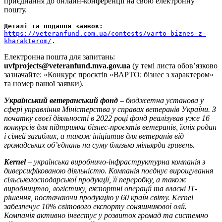
приєднання до онлайн-конференції на свою електронну
пошту.
Деталі та подання заявок:
https://veteranfund.com.ua/contests/varto-biznes-z-
kharakterom/
.
Електронна пошта для запитань:
uvfprojects@veteranfund.mva.gov.ua
(у темі листа обов’язково
зазначайте: «Конкурс проєктів «ВАРТО: бізнес з характером»
та номер вашої заявки).
Український ветеранський фонд
– бюджетна установа у
сфері управління Міністерства у справах ветеранів України. З
початку своєї діяльності в 2022 році фонд реалізував уже 16
конкурсів для підтримки бізнес-проєктів ветеранів, їхніх родин
і сімей загиблих, а також ініціатив для ветеранів від
громадських обʼєднань на суму близько мільярда гривень.
Kernel
– українська виробничо-інфраструктурна компанія з
диверсифікованою діяльністю. Компанія поєднує вирощування
сільськогосподарської продукції, її переробку, а також
виробництво, логістику, експортні операції та власні ІТ-
рішення, постачаючи продукцію у 60 країн світу. Kernel
забезпечує 10% світового експорту соняшникової олії.
Компанія активно інвестує у розвиток громад та системно