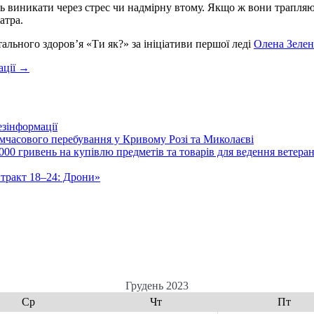
ь виникати через стрес чи надмірну втому. Якщо ж вони трапляють
атра.
ального здоровʼя «Ти як?» за ініціативи першої леді
Олена Зелен
ації
→
зінформації
часового перебування у Кривому Розі та Миколаєві
00 гривень на купівлю предметів та товарів для ведення ветеран
нтракт 18–24: Дрони»
Грудень 2023
Ср
Чт
Пт