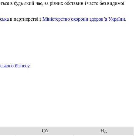
ся в будь-який час, за різних обставин і часто без видимої
ська
в партнерстві з
Міністерство охорони здоров’я України
.
ського бізнесу
Сб
Нд