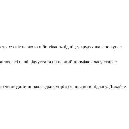
рах: світ навколо ніби тікає з-під ніг, у грудях шалено гупає
плює всі наші відчуття та на певний проміжок часу стирає
ю чи людини поряд: сядьте, упріться ногами в підлогу. Дихайте