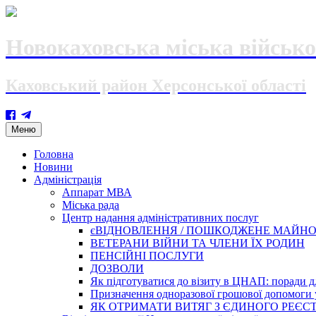
Новокаховська міська військо
Каховський район Херсонської області
Skip
Меню
to
content
Головна
Новини
Адміністрація
Аппарат МВА
Міська рада
Центр надання адміністративних послуг
єВІДНОВЛЕННЯ / ПОШКОДЖЕНЕ МАЙН
ВЕТЕРАНИ ВІЙНИ ТА ЧЛЕНИ ЇХ РОДИН
ПЕНСІЙНІ ПОСЛУГИ
ДОЗВОЛИ
Як підготуватися до візиту в ЦНАП: поради дл
Призначення одноразової грошової допомоги у
ЯК ОТРИМАТИ ВИТЯГ З ЄДИНОГО РЕЄСТ