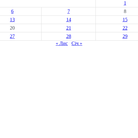
1
6
7
8
13
14
15
20
21
22
27
28
29
« Лис
Січ »