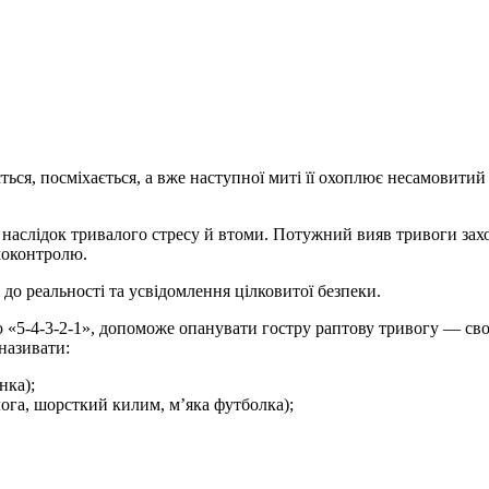
ся, посміхається, а вже наступної миті її охоплює несамовитий ст
 наслідок тривалого стресу й втоми. Потужний вияв тривоги захо
амоконтролю.
до реальності та усвідомлення цілковитої безпеки.
ю «5-4-3-2-1», допоможе опанувати гостру раптову тривогу — сво
називати:
нка);
длога, шорсткий килим, мʼяка футболка);