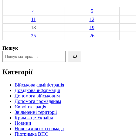
4
5
11
12
18
19
25
26
Пошук
Категорії
Військова адміністрація
Довідкова інформація
Допомога військовим
Допомога громадянам
Євроінтеграція
Звільненні території
Крим – це Україна
Новини
Новокаховська громада
Підтримка ВПО