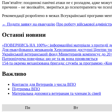
Пам’ятайте: поодинокі панічні атаки не є розладом, адже можут
причини – не зволікайте, зверніться до психотерапевта чи психі
Рекомендації розроблено в межах Всеукраїнської програми мент
Post
←
Подати заявку на евакуацію
Про роботу військової адміністр
navigation
Останні новини
«ПОВЕРНИСЬ НА 100%»: інформаційні матеріали з протидії де
Для евакуйованих мешканців Херсонщини доступні Центри тим
Український ветеранський фонд Мінветеранів компенсує до 20 0
Патронізуюча поведінка: що це та як вона проявляється
154-та окрема механізована бригада: служба за програмою «Ко
Важливо
Контакти для Ветеранів з числа ВПО
Підтримка ВПО
Матеріальна допомога ветеранам та членам їх сімей
Пн
Вт