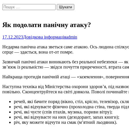
Пошук:
Як подолати панічну атаку?
17.12.2023
Довідкова інформація
admin
Недарма панічна атака зветься саме атакою. Ось людина спілкуєть
серце — здається, вона от-от помре.
Зазвичай панічні атаки виникають без реальної небезпеки — як
зв’язок із реальністю — звідси почуття приреченості, втрата с
Найкраща протидія панічній атаці — «заземлення», повернення 
Наступна техніка від Міністерства охорони здоровʼя, під назво
повільно. Сконцентруйтеся на світі довкола. Поволі починайте 
речей, які бачите поряд (вікно, стіл, крісло, телевізор, скля
речі, які відчуваєте фізично (прохолодна стіна, тверда пі
речі, які чуєте (спів птахів, музика, пориви вітру);
речі, які відчуваєте на нюх (дезодорант, запах книги);
річ, яку можете відчути на смак (мʼятний льодяник).