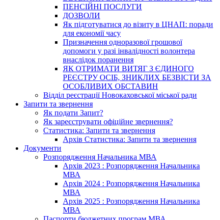
ПЕНСІЙНІ ПОСЛУГИ
ДОЗВОЛИ
Як підготуватися до візиту в ЦНАП: поради
для економії часу
Призначення одноразової грошової
допомоги у разі інвалідності волонтера
внаслідок поранення
ЯК ОТРИМАТИ ВИТЯГ З ЄДИНОГО
РЕЄСТРУ ОСІБ, ЗНИКЛИХ БЕЗВІСТИ ЗА
ОСОБЛИВИХ ОБСТАВИН
Відділ реєстрації Новокаховської міської ради
Запити та звернення
Як подати Запит?
Як зареєструвати офіційне звернення?
Статистика: Запити та звернення
Архів Статистика: Запити та звернення
Документи
Розпорядження Начальника МВА
Архів 2023 : Розпорядження Начальника
МВА
Архів 2024 : Розпорядження Начальника
МВА
Архів 2025 : Розпорядження Начальника
МВА
Паспорти бюджетних програм МВА