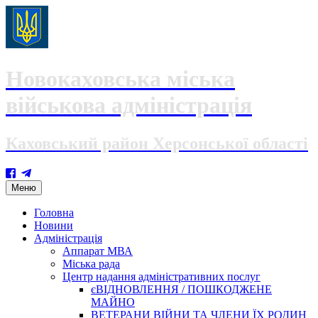
Новокаховська міська
військова адміністрація
Каховський район Херсонської області
Skip
Меню
to
content
Головна
Новини
Адміністрація
Аппарат МВА
Міська рада
Центр надання адміністративних послуг
єВІДНОВЛЕННЯ / ПОШКОДЖЕНЕ
МАЙНО
ВЕТЕРАНИ ВІЙНИ ТА ЧЛЕНИ ЇХ РОДИН