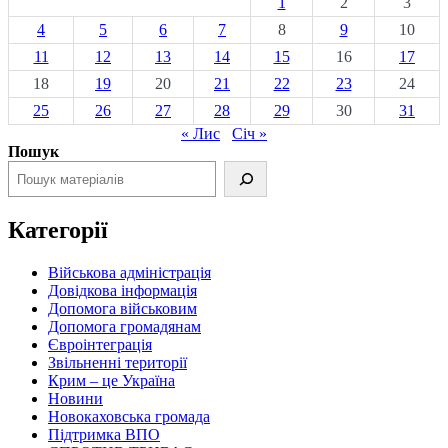
1
2
3
4
5
6
7
8
9
10
11
12
13
14
15
16
17
18
19
20
21
22
23
24
25
26
27
28
29
30
31
« Лис
Січ »
Пошук
Категорії
Військова адміністрація
Довідкова інформація
Допомога військовим
Допомога громадянам
Євроінтеграція
Звільненні території
Крим – це Україна
Новини
Новокаховська громада
Підтримка ВПО