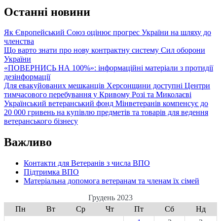
Останні новини
Як Європейський Союз оцінює прогрес України на шляху до
членства
Що варто знати про нову контрактну систему Сил оборони
України
«ПОВЕРНИСЬ НА 100%»: інформаційні матеріали з протидії
дезінформації
Для евакуйованих мешканців Херсонщини доступні Центри
тимчасового перебування у Кривому Розі та Миколаєві
Український ветеранський фонд Мінветеранів компенсує до
20 000 гривень на купівлю предметів та товарів для ведення
ветеранського бізнесу
Важливо
Контакти для Ветеранів з числа ВПО
Підтримка ВПО
Матеріальна допомога ветеранам та членам їх сімей
Грудень 2023
Пн
Вт
Ср
Чт
Пт
Сб
Нд