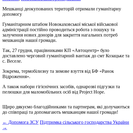
Мешканці деокупованих територій отримали гуманітарну
допомогу
Гуманітарним штабом Новокаховської міської військової
адміністрації постійно проводиться робота з пошуку та
залучення нових донорів для закриття нагальних потреб
мешканців нашої громади.
Так, 27 грудня, працівниками КП «Автоцентр» було
доставлено черговий гуманітарний вантаж до смт Козацьке та
с. Веселе.
Зокрема, термобілизну та зимове взуття від БФ «Ранок
Відроження».
А також набори гігієнічних засобів, однарозві підгузки та
пелюшки для маломобільних осіб від Project Hope.
Щиро дякуємо благодійниками та партнерам, які долучаються
до співпраці та допомагають мешканцям нашої громади!
Post
←
Допомога ЗСУ
Підтримка сільського господарства України
→
navigation