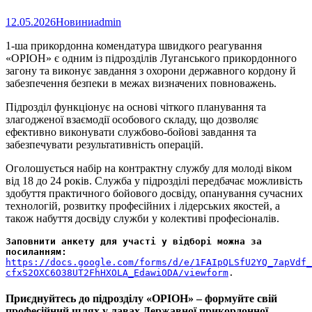
12.05.2026
Новини
admin
1-ша прикордонна комендатура швидкого реагування
«ОРІОН» є одним із підрозділів Луганського прикордонного
загону та виконує завдання з охорони державного кордону й
забезпечення безпеки в межах визначених повноважень.
Підрозділ функціонує на основі чіткого планування та
злагодженої взаємодії особового складу, що дозволяє
ефективно виконувати службово-бойові завдання та
забезпечувати результативність операцій.
Оголошується набір на контрактну службу для молоді віком
від 18 до 24 років. Служба у підрозділі передбачає можливість
здобуття практичного бойового досвіду, опанування сучасних
технологій, розвитку професійних і лідерських якостей, а
також набуття досвіду служби у колективі професіоналів.
Заповнити анкету для участі у відборі можна за 
посиланням:
https://docs.google.com/forms/d/e/1FAIpQLSfU2YQ_7apVdf_
cfxS2OXC6O38UT2FhHXOLA_EdawiODA/viewform
.
Приєднуйтесь до підрозділу «ОРІОН» – формуйте свій
професійний шлях у лавах Державної прикордонної