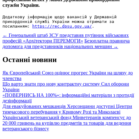
служби України.
Додаткову інформацію щодо вакансій у Державній 
прикордонній службі України можна отримати за 
посиланням: 
https://rec.dpsu.gov.ua/
.
Post
←
Генеральний штаб ЗСУ представив путівник військових
професій «Архітектори ПЕРЕМОГИ»
Безоплатна правнича
navigation
допомога для представників національних меншин
→
Останні новини
Як Європейський Союз оцінює прогрес України на шляху до
членства
Що варто знати про нову контрактну систему Сил оборони
України
«ПОВЕРНИСЬ НА 100%»: інформаційні матеріали з протидії
дезінформації
Для евакуйованих мешканців Херсонщини доступні Центри
тимчасового перебування у Кривому Розі та Миколаєві
Український ветеранський фонд Мінветеранів компенсує до
20 000 гривень на купівлю предметів та товарів для ведення
ветеранського бізнесу