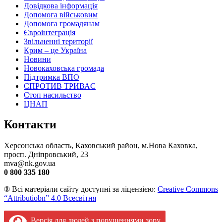
Довідкова інформація
Допомога військовим
Допомога громадянам
Євроінтеграція
Звільненні території
Крим – це Україна
Новини
Новокаховська громада
Підтримка ВПО
СПРОТИВ ТРИВАЄ
Стоп насильство
ЦНАП
Контакти
Херсонська область, Каховський район, м.Нова Каховка,
просп. Дніпровський, 23
mva@nk.gov.ua
0 800 335 180
® Всі матеріали сайту доступні за ліцензією:
Creative Commons
“Attributiobn” 4.0 Всесвітня
Версія для людей з порушеннями зору