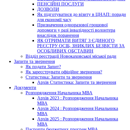
ПЕНСІЙНІ ПОСЛУГИ
ДОЗВОЛИ
Як підготуватися до візиту в ЦНАП: поради
для економії часу
Призначення одноразової грошової
допомоги у разі інвалідності волонтера
внаслідок поранення
ЯК ОТРИМАТИ ВИТЯГ З ЄДИНОГО
РЕЄСТРУ ОСІБ, ЗНИКЛИХ БЕЗВІСТИ ЗА
ОСОБЛИВИХ ОБСТАВИН
Відділ реєстрації Новокаховської міської ради
Запити та звернення
Як подати Запит?
Як зареєструвати офіційне звернення?
Статистика: Запити та звернення
Архів Статистика: Запити та звернення
Документи
Розпорядження Начальника МВА
Архів 2023 : Розпорядження Начальника
МВА
Архів 2024 : Розпорядження Начальника
МВА
Архів 2025 : Розпорядження Начальника
МВА
Паспорти бюджетних програм МВА