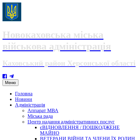
Новокаховська міська
військова адміністрація
Каховський район Херсонської області
Skip
Меню
to
content
Головна
Новини
Адміністрація
Аппарат МВА
Міська рада
Центр надання адміністративних послуг
єВІДНОВЛЕННЯ / ПОШКОДЖЕНЕ
МАЙНО
ВЕТЕРАНИ ВІЙНИ ТА ЧЛЕНИ ЇХ РОДИН